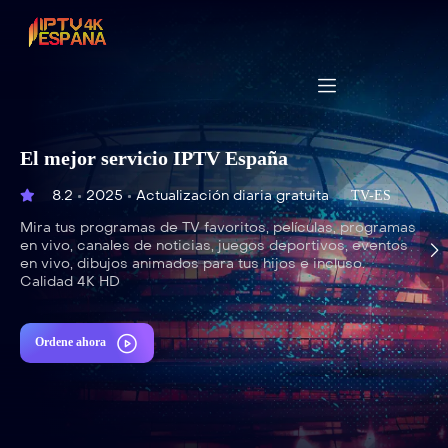
El mejor servicio IPTV España
8.2
2025
Actualización diaria gratuita
TV-ES
Mira tus programas de TV favoritos, películas, programas
en vivo, canales de noticias, juegos deportivos, eventos
en vivo, dibujos animados para tus hijos e incluso.
Calidad 4K HD
Ordene ahora