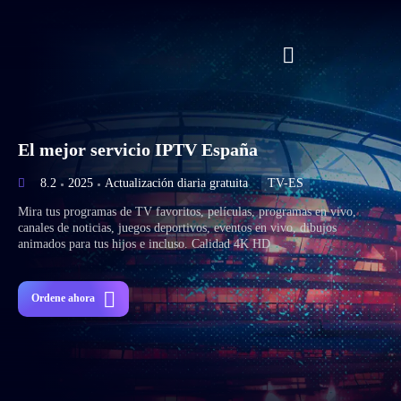
El mejor servicio IPTV España
8.2
2025
Actualización diaria gratuita
TV-ES
Mira tus programas de TV favoritos, películas, programas en vivo,
canales de noticias, juegos deportivos, eventos en vivo, dibujos
animados para tus hijos e incluso. Calidad 4K HD
Ordene ahora