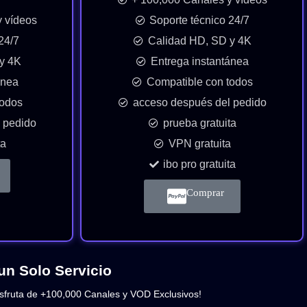
y vídeos
Soporte técnico 24/7
24/7
Calidad HD, SD y 4K
y 4K
Entrega instantánea
ánea
Compatible con todos
todos
acceso después del pedido
 pedido
prueba gratuita
ta
VPN gratuita
ibo pro gratuita
Comprar
un Solo Servicio
sfruta de +100,000 Canales y VOD Exclusivos!