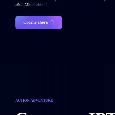
año. ¡Míralo ahora!
Ordene ahora
ACTION
,
ADVENTURE