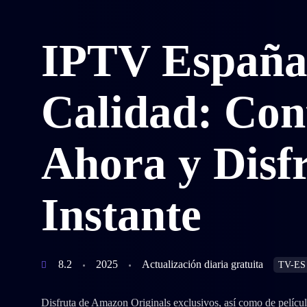
IPTV España 
Calidad: Con
Ahora y Disfr
Instante
8.2
2025
Actualización diaria gratuita
TV-ES
Disfruta de Amazon Originals exclusivos, así como de pelícu