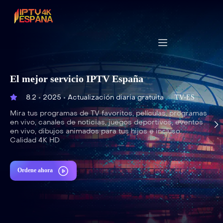
El mejor servicio IPTV España
8.2
2025
Actualización diaria gratuita
TV-ES
Mira tus programas de TV favoritos, películas, programas
en vivo, canales de noticias, juegos deportivos, eventos
en vivo, dibujos animados para tus hijos e incluso.
Calidad 4K HD
Ordene ahora