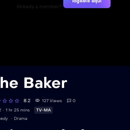
logeate aquí
Already a member?
he Baker
8.2
127 Views
0
2
1 hr 25 mins
TV-MA
edy
Drama