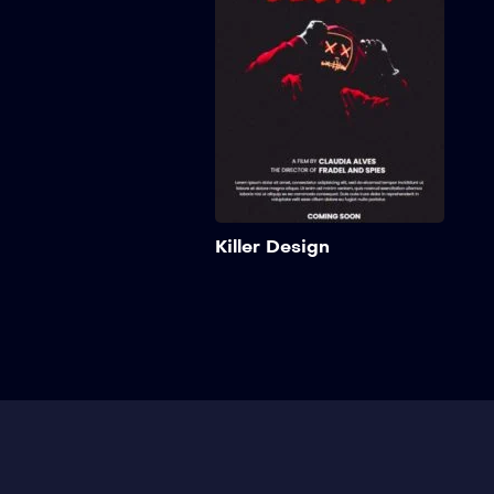
quam, sit amet tristique
quam
sem. Maecenas tincidunt
sem
finibus ipsum, eget aliquet
fini
elit scelerisque non. In ...
elit
Killer Design