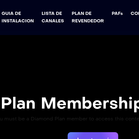
GUIA DE
LISTA DE
PLAN DE
PAFs​
CO
INSTALACION
CANALES
REVENDEDOR
Plan Membership
u must be a Diamond Plan member to access this conte