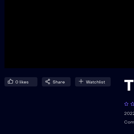
T
0
likes
Share
Watchlist
202
Com