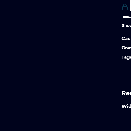
R
Sho
You
Cas
Alr
Cre
Tag
Re
Wid