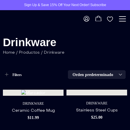
Sign Up & Save 15% Off Your Next Order! Subscribe
Drinkware
Home
/
Productos
/
Drinkware
Orden predeterminado
Filters
DRINKWARE
DRINKWARE
Stainless Steel Cups
Ceramic Coffee Mug
$
25.00
$
11.99